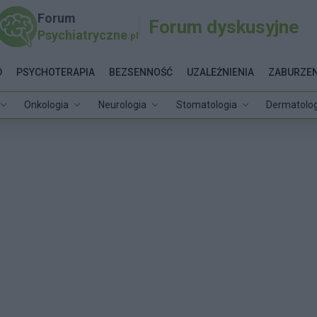
Forum
Forum dyskusyjne
Psychiatryczne
.pl
D
PSYCHOTERAPIA
BEZSENNOŚĆ
UZALEŻNIENIA
ZABURZEN
Onkologia
Neurologia
Stomatologia
Dermatolog