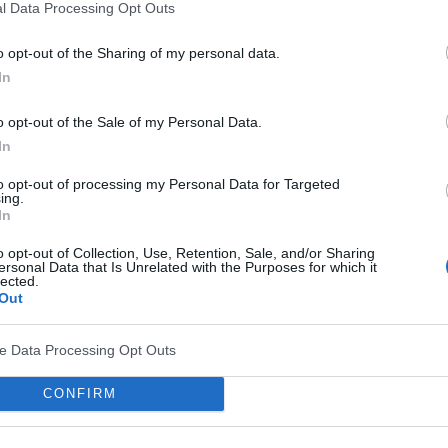
gość
l Data Processing Opt Outs
e pozdrowieni!
13-07-2016, 20:33
o opt-out of the Sharing of my personal data.
In
Tarot
,finanse,kariera
06-04-2016, 18:57
o opt-out of the Sale of my Personal Data.
In
to opt-out of processing my Personal Data for Targeted
shaviva
ing.
22-02-2016, 07:58
In
o opt-out of Collection, Use, Retention, Sale, and/or Sharing
ersonal Data that Is Unrelated with the Purposes for which it
gość
lected.
Out
16-06-2015, 16:45
ve Data Processing Opt Outs
Ewa8
04-07-2014, 16:54
CONFIRM