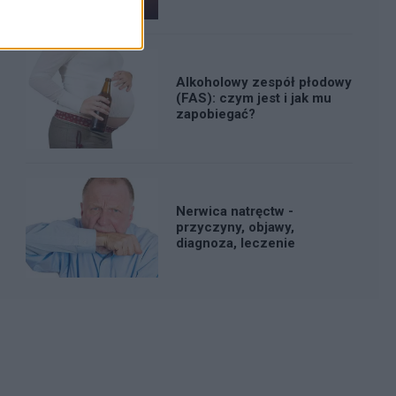
Alkoholowy zespół płodowy
(FAS): czym jest i jak mu
zapobiegać?
Nerwica natręctw -
przyczyny, objawy,
diagnoza, leczenie