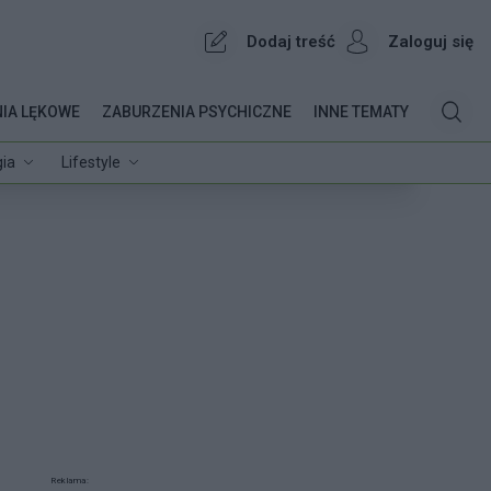
Dodaj treść
Zaloguj się
IA LĘKOWE
ZABURZENIA PSYCHICZNE
INNE TEMATY
ia
Lifestyle
Reklama: