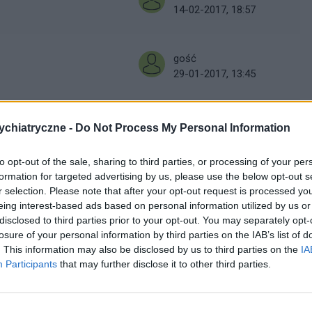
14-02-2017, 18:57
gość
29-01-2017, 13:45
kaizo
chiatryczne -
Do Not Process My Personal Information
28-11-2016, 02:19
to opt-out of the sale, sharing to third parties, or processing of your per
formation for targeted advertising by us, please use the below opt-out s
gość
r selection. Please note that after your opt-out request is processed y
15-09-2016, 21:31
eing interest-based ads based on personal information utilized by us or
disclosed to third parties prior to your opt-out. You may separately opt-
losure of your personal information by third parties on the IAB’s list of
. This information may also be disclosed by us to third parties on the
IA
gość
Participants
that may further disclose it to other third parties.
31-08-2016, 07:26