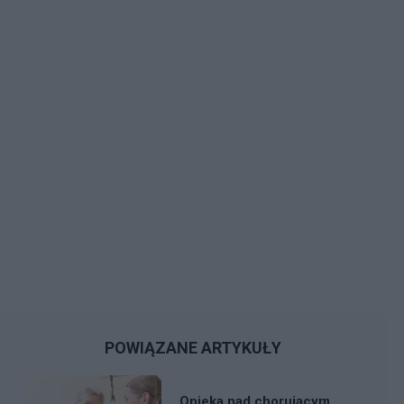
POWIĄZANE ARTYKUŁY
Opieka nad chorującym