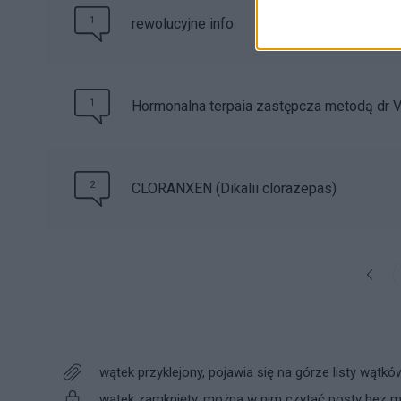
1
rewolucyjne info
1
Hormonalna terpaia zastępcza metodą dr 
2
CLORANXEN (Dikalii clorazepas)
wątek przyklejony, pojawia się na górze listy wątkó
wątek zamknięty, można w nim czytać posty bez mo