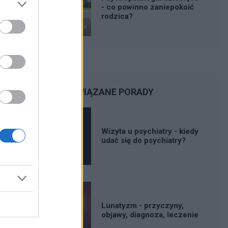
- co powinno zaniepokoić
rodzica?
POWIĄZANE PORADY
Wizyta u psychiatry - kiedy
udać się do psychiatry?
Lunatyzm - przyczyny,
objawy, diagnoza, leczenie