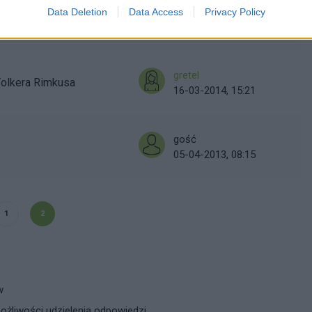
rewo
Data Deletion
Data Access
Privacy Policy
29-05-2014, 20:20
gretel
Volkera Rimkusa
16-03-2014, 15:21
gość
05-04-2013, 08:15
1
2
w
żliwości udzielenia odpowiedzi