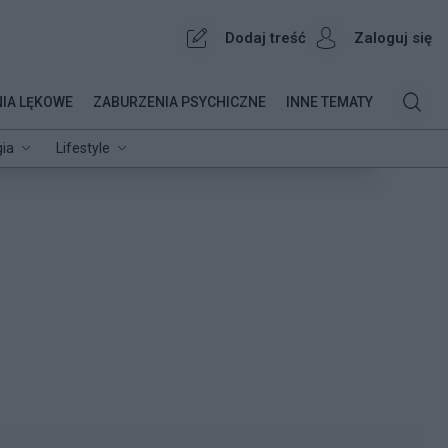
Dodaj treść
Zaloguj się
IA LĘKOWE
ZABURZENIA PSYCHICZNE
INNE TEMATY
ia
Lifestyle