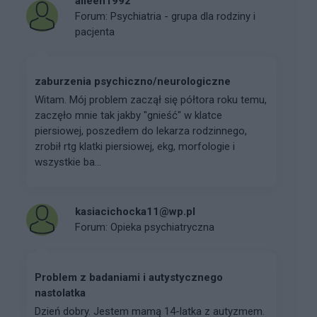
alieen1992
Forum:
Psychiatria - grupa dla rodziny i
pacjenta
zaburzenia psychiczno/neurologiczne
Witam. Mój problem zaczął się półtora roku temu,
zaczęło mnie tak jakby "gnieść" w klatce
piersiowej, poszedłem do lekarza rodzinnego,
zrobił rtg klatki piersiowej, ekg, morfologie i
wszystkie ba...
kasiacichocka11@wp.pl
Forum:
Opieka psychiatryczna
Problem z badaniami i autystycznego
nastolatka
Dzień dobry. Jestem mamą 14-latka z autyzmem.