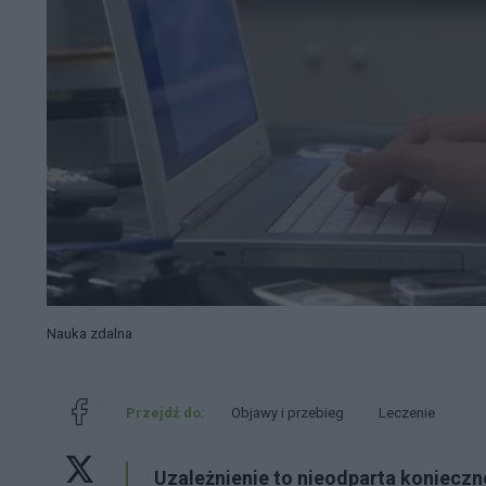
Nauka zdalna
Przejdź do:
Objawy i przebieg
Leczenie
Uzależnienie to nieodparta koniecz