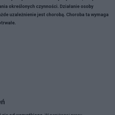
ia określonych czynności. Działanie osoby
ażde uzależnienie jest chorobą. Choroba ta wymaga
otrwałe.
eń