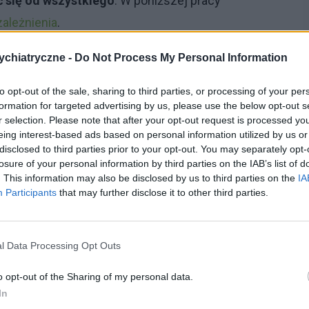
 się od wszystkiego
. W poniższej pracy
zależnienia
.
ortali Internetu (siecioholizm)?
chiatryczne -
Do Not Process My Personal Information
to opt-out of the sale, sharing to third parties, or processing of your per
rzystania z komputera w celu przeglądania portali
formation for targeted advertising by us, please use the below opt-out s
asu, zaniedbują siebie i rodzinę, zapominają o
r selection. Please note that after your opt-out request is processed y
eing interest-based ads based on personal information utilized by us or
hwilę spędzają na siedzeniu przed komputerem.
disclosed to third parties prior to your opt-out. You may separately opt-
ów jak i osób starszych.
losure of your personal information by third parties on the IAB’s list of
. This information may also be disclosed by us to third parties on the
IA
a się na naszym zdrowiu, pojawiają się bóle głowy,
Participants
that may further disclose it to other third parties.
enia równowagi, problemy ze wzrokiem, ze snem, z
 nocy.
l Data Processing Opt Outs
a mówić po około 12 miesiącach obserwacji chorego.
o opt-out of the Sharing of my personal data.
In
my: