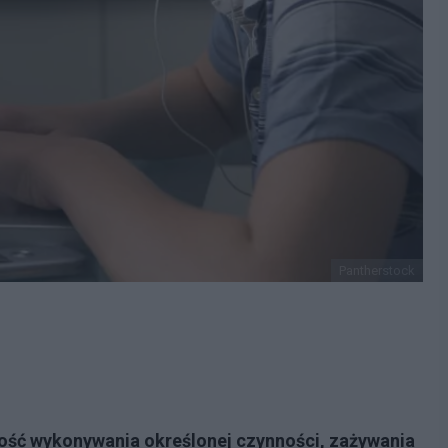
Pantherstock
ność wykonywania określonej czynności, zażywania