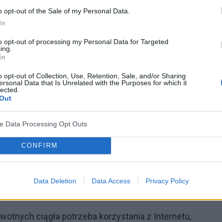
o opt-out of the Sale of my Personal Data.
mputerze, które przynosi zadowolenie a nawet daje
In
to opt-out of processing my Personal Data for Targeted
ing.
ędzanego przy komputerze,
In
ami, znajomymi, parterem a także unikanie spędzania
o opt-out of Collection, Use, Retention, Sale, and/or Sharing
ersonal Data that Is Unrelated with the Purposes for which it
lected.
Out
wypoczynku, snu a nawet zakupów czy pójścia do
ve Data Processing Opt Outs
utera powodują efekt odwrotny- chory spędza przy
CONFIRM
stawienia komputera powodują lek, niepokój,
Data Deletion
Data Access
Privacy Policy
 o tym czy ktoś się z nami kontaktował, nerwowość a
otnych ciągła potrzeba korzystania z Internetu,