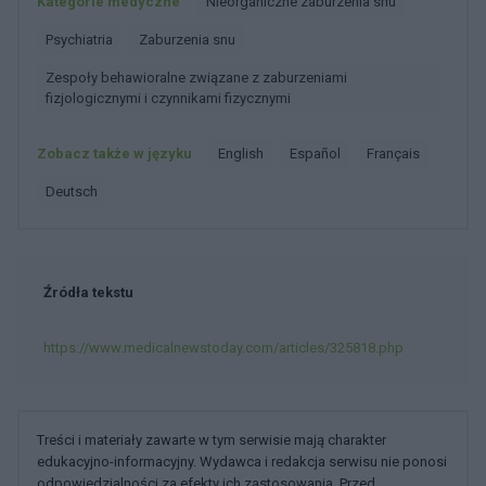
Kategorie medyczne
Nieorganiczne zaburzenia snu
Psychiatria
Zaburzenia snu
Zespoły behawioralne związane z zaburzeniami
fizjologicznymi i czynnikami fizycznymi
Zobacz także w języku
english
español
français
deutsch
Źródła tekstu
https://www.medicalnewstoday.com/articles/325818.php
Treści i materiały zawarte w tym serwisie mają charakter
edukacyjno-informacyjny. Wydawca i redakcja serwisu nie ponosi
odpowiedzialności za efekty ich zastosowania. Przed