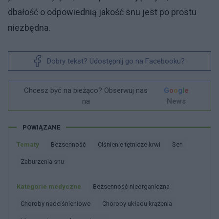
dbałość o odpowiednią jakość snu jest po prostu
niezbędna.
Dobry tekst? Udostępnij go na Facebooku?
Chcesz być na bieżąco? Obserwuj nas
G
o
o
g
l
e
na
News
POWIĄZANE
Tematy
Bezsenność
Ciśnienie tętnicze krwi
Sen
Zaburzenia snu
Kategorie medyczne
Bezsenność nieorganiczna
Choroby nadciśnieniowe
Choroby układu krążenia