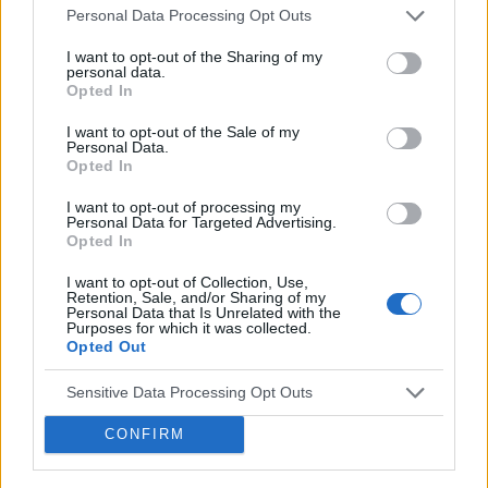
Personal Data Processing Opt Outs
‹
›
Ja
I want to opt-out of the Sharing of my
personal data.
Opted In
I want to opt-out of the Sale of my
Co ma wpływ na to, że Polacy coraz gorzej
Personal Data.
śpią?
Opted In
I want to opt-out of processing my
Personal Data for Targeted Advertising.
Opted In
I want to opt-out of Collection, Use,
Retention, Sale, and/or Sharing of my
Personal Data that Is Unrelated with the
Reklama:
Purposes for which it was collected.
Opted Out
Sensitive Data Processing Opt Outs
CONFIRM