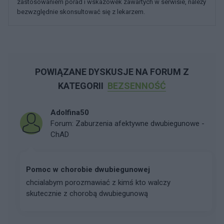
zastosowaniem porad i wskazówek zawartych w serwisie, należy
bezwzględnie skonsultować się z lekarzem.
POWIĄZANE DYSKUSJE NA FORUM Z
KATEGORII
BEZSENNOŚĆ
Adolfina50
Forum:
Zaburzenia afektywne dwubiegunowe -
ChAD
Pomoc w chorobie dwubiegunowej
chcialabym porozmawiać z kimś kto walczy
skutecznie z chorobą dwubiegunową