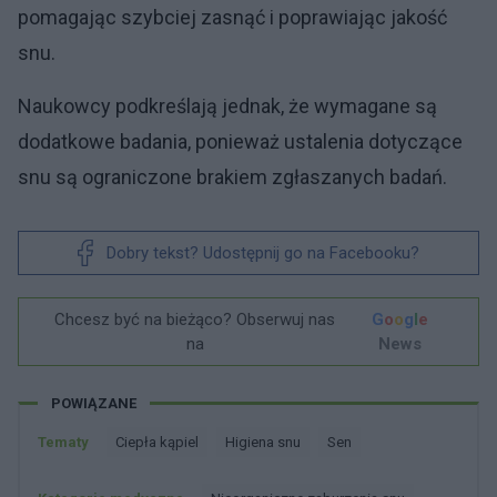
pomagając szybciej zasnąć i poprawiając jakość
snu.
Naukowcy podkreślają jednak, że wymagane są
dodatkowe badania, ponieważ ustalenia dotyczące
snu są ograniczone brakiem zgłaszanych badań.
Dobry tekst? Udostępnij go na Facebooku?
Chcesz być na bieżąco? Obserwuj nas
G
o
o
g
l
e
na
News
POWIĄZANE
Tematy
Ciepła kąpiel
Higiena snu
Sen