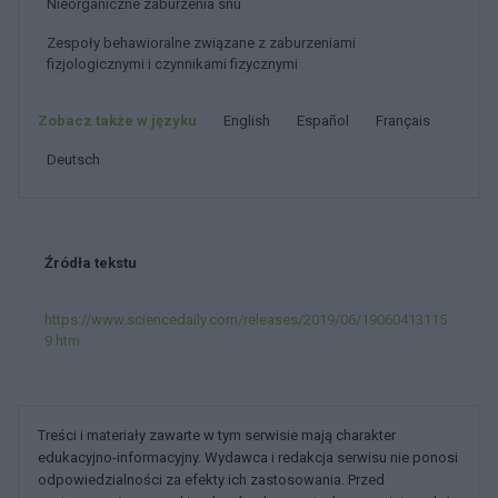
Nieorganiczne zaburzenia snu
Zespoły behawioralne związane z zaburzeniami
fizjologicznymi i czynnikami fizycznymi
Zobacz także w języku
english
español
français
deutsch
Źródła tekstu
https://www.sciencedaily.com/releases/2019/06/19060413115
9.htm
Treści i materiały zawarte w tym serwisie mają charakter
edukacyjno-informacyjny. Wydawca i redakcja serwisu nie ponosi
odpowiedzialności za efekty ich zastosowania. Przed