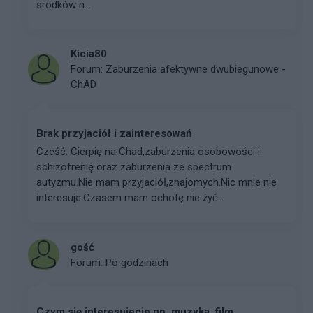
srodków n...
Kicia80
Forum:
Zaburzenia afektywne dwubiegunowe -
ChAD
Brak przyjaciół i zainteresowań
Cześć. Cierpię na Chad,zaburzenia osobowości i
schizofrenię oraz zaburzenia ze spectrum
autyzmu.Nie mam przyjaciół,znajomych.Nic mnie nie
interesuje.Czasem mam ochotę nie żyć...
gość
Forum:
Po godzinach
Czym się interesujecie np. muzyka, film.