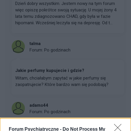
Dzień dobry wszystkim. Jestem nowy na tym forum
więc opiszę pokrótce swoją sytuację. U mojej żony 4
lata temu zdiagnozowano CHAD, gdy była w fazie
hipomanii. Wcześniej leczyła się na depresję. Od t...
talma
Forum:
Po godzinach
Jakie perfumy kupujecie i gdzie?
Witam, chciałabym zapytać w jakie perfumy się
zaopatrujecie? Które bardzo wam się podobają?
adams44
Forum:
Po godzinach
Forum Psychiatryczne -
Do Not Process My