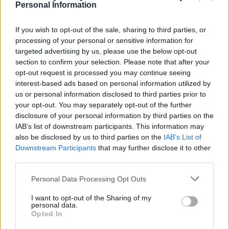
Naturalne środki na potencję
Personal Information
Myślę,ze niejedna osoba ma ten problem.
Niekoniecznie chcę się truć sildenafilem ( raz
If you wish to opt-out of the sale, sharing to third parties, or
próbowałem i niestety nie polecam z racji tego, że
processing of your personal or sensitive information for
efekty niepożadane jednak są). Reklamuje się wiele
targeted advertising by us, please use the below opt-out
srodków n...
section to confirm your selection. Please note that after your
opt-out request is processed you may continue seeing
interest-based ads based on personal information utilized by
us or personal information disclosed to third parties prior to
Kicia80
your opt-out. You may separately opt-out of the further
Forum:
Zaburzenia afektywne dwubiegunowe -
disclosure of your personal information by third parties on the
ChAD
IAB’s list of downstream participants. This information may
also be disclosed by us to third parties on the
IAB’s List of
Downstream Participants
that may further disclose it to other
Brak przyjaciół i zainteresowań
third parties.
Cześć. Cierpię na Chad,zaburzenia osobowości i
schizofrenię oraz zaburzenia ze spectrum
Personal Data Processing Opt Outs
autyzmu.Nie mam przyjaciół,znajomych.Nic mnie nie
I want to opt-out of the Sharing of my
interesuje.Czasem mam ochotę nie żyć...
personal data.
Opted In