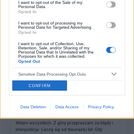
I want to opt-out of the Sale of my
gość
Personal Data.
Forum:
Po godzinach
Opted In
I want to opt-out of processing my
Personal Data for Targeted Advertising.
Czym się interesujecie np. muzyka, film.
Opted In
Hej Wszystkim forumowiczom. Macie jakieś ulubione
I want to opt-out of Collection, Use,
hobby np. film, muzyka itd. Ja jestem fanką grupy
Retention, Sale, and/or Sharing of my
Personal Data that Is Unrelated with the
piszę ..,eisidisi, a wy? Rock czy Pop czy inna, albo jakie
Purposes for which it was collected.
filmy lubicie, komedia czy kryminał. P...
Opted Out
Sensitive Data Processing Opt Outs
gość
CONFIRM
Forum:
Zaburzenia afektywne dwubiegunowe -
ChAD
Data Deletion
Data Access
Privacy Policy
Medyczna marihuana
Witam wszystkich. Z góry przepraszam za błędy i
interpunkcje. Leczę się od dwunastu lat. Gdy