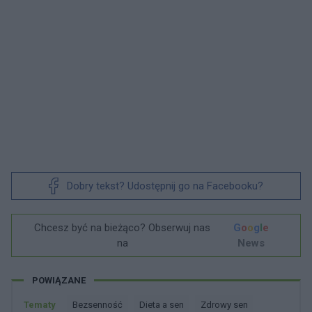
Dobry tekst? Udostępnij go na Facebooku?
Chcesz być na bieżąco? Obserwuj nas
G
o
o
g
l
e
na
News
POWIĄZANE
Tematy
Bezsenność
Dieta a sen
Zdrowy sen