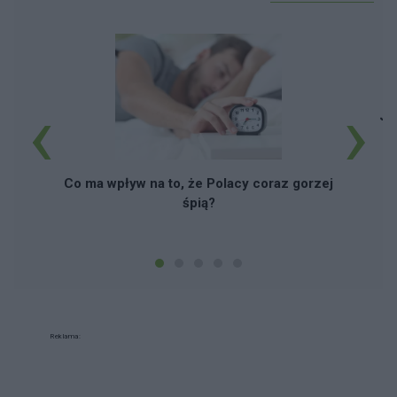
‹
›
Ja
Co ma wpływ na to, że Polacy coraz gorzej
śpią?
Reklama: