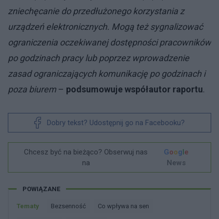
zniechęcanie do przedłużonego korzystania z
urządzeń elektronicznych. Mogą też sygnalizować
ograniczenia oczekiwanej dostępności pracowników
po godzinach pracy lub poprzez wprowadzenie
zasad ograniczających komunikację po godzinach i
poza biurem
–
podsumowuje współautor raportu
.
Dobry tekst? Udostępnij go na Facebooku?
Chcesz być na bieżąco? Obserwuj nas
G
o
o
g
l
e
na
News
POWIĄZANE
Tematy
Bezsenność
Co wpływa na sen