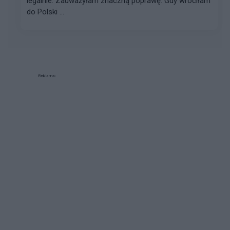
legalnie. Zauważyłam znaczną poprawę. Gdy wróciłam
do Polski ...
Reklama: