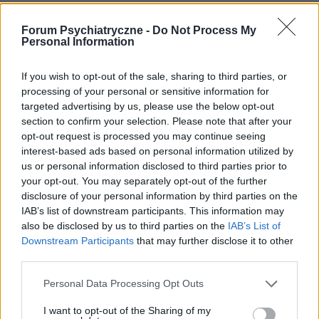
Treści i materiały zawarte w tym serwisie mają charakter
Forum Psychiatryczne -
Do Not Process My
Personal Information
edukacyjno-informacyjny. Wydawca i redakcja serwisu nie ponosi
odpowiedzialności za efekty ich zastosowania. Przed
zastosowaniem porad i wskazówek zawartych w serwisie, należy
If you wish to opt-out of the sale, sharing to third parties, or
bezwzględnie skonsultować się z lekarzem.
processing of your personal or sensitive information for
targeted advertising by us, please use the below opt-out
section to confirm your selection. Please note that after your
opt-out request is processed you may continue seeing
POWIĄZANE DYSKUSJE NA FORUM Z
interest-based ads based on personal information utilized by
us or personal information disclosed to third parties prior to
KATEGORII
BEZSENNOŚĆ
your opt-out. You may separately opt-out of the further
disclosure of your personal information by third parties on the
partner82
IAB’s list of downstream participants. This information may
Forum:
Zaburzenia afektywne dwubiegunowe -
also be disclosed by us to third parties on the
IAB’s List of
ChAD
Downstream Participants
that may further disclose it to other
third parties.
Personal Data Processing Opt Outs
Bezpieczeństwo finansowe
Dzień dobry wszystkim. Jestem nowy na tym forum
I want to opt-out of the Sharing of my