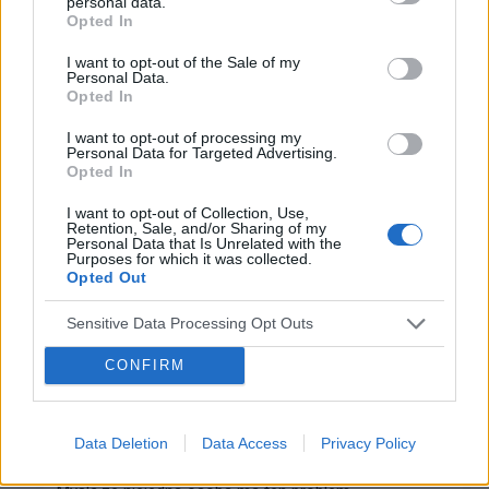
personal data.
więc opiszę pokrótce swoją sytuację. U mojej żony 4
Opted In
lata temu zdiagnozowano CHAD, gdy była w fazie
hipomanii. Wcześniej leczyła się na depresję. Od t...
I want to opt-out of the Sale of my
Personal Data.
Opted In
talma
I want to opt-out of processing my
Personal Data for Targeted Advertising.
Forum:
Po godzinach
Opted In
I want to opt-out of Collection, Use,
Retention, Sale, and/or Sharing of my
Jakie perfumy kupujecie i gdzie?
Personal Data that Is Unrelated with the
Purposes for which it was collected.
Witam, chciałabym zapytać w jakie perfumy się
Opted Out
zaopatrujecie? Które bardzo wam się podobają?
Sensitive Data Processing Opt Outs
adams44
CONFIRM
Forum:
Po godzinach
Data Deletion
Data Access
Privacy Policy
Naturalne środki na potencję