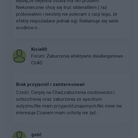
Myślę,ze niejedna osoba ma ten problem.
Niekoniecznie chcę się truć sildenafilem ( raz
próbowałem i niestety nie polecam z racji tego, że
efekty niepożadane jednak są). Reklamuje się wiele
srodków n...
Kicia80
Forum:
Zaburzenia afektywne dwubiegunowe -
ChAD
Brak przyjaciół i zainteresowań
Cześć. Cierpię na Chad,zaburzenia osobowości i
schizofrenię oraz zaburzenia ze spectrum
autyzmu.Nie mam przyjaciół,znajomych.Nic mnie nie
interesuje.Czasem mam ochotę nie żyć...
gość