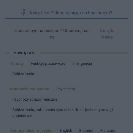
Dobry tekst? Udostępnij go na Facebooku?
Chcesz być na bieżąco? Obserwuj nas
G
o
o
g
l
e
na
News
POWIĄZANE
Tematy
Funkcje poznawcze
Inteligencja
Schizofrenia
Kategorie medyczne
Psychiatria
Psychozy schizofreniczne
Schizofrenia, zaburzenia typu schizofrenii [schizotypowe] i
urojeniowe
Zobacz także w języku
english
español
français