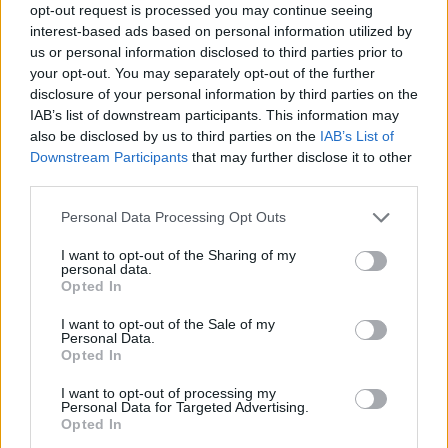
opt-out request is processed you may continue seeing
KATEGORII
SCHIZOFRENIA
interest-based ads based on personal information utilized by
us or personal information disclosed to third parties prior to
your opt-out. You may separately opt-out of the further
ares1304pw
disclosure of your personal information by third parties on the
Forum:
Schizofrenia
IAB’s list of downstream participants. This information may
also be disclosed by us to third parties on the
IAB’s List of
Downstream Participants
that may further disclose it to other
Stracone życie
third parties.
Witajcie loguje się na forum chyba z desperacji mam
Personal Data Processing Opt Outs
27 lat nic w życiu nie osiągnąłem i chyba nie osiągne
choruję odkąd pamiętam zaczęło się niewinnie a teraz
I want to opt-out of the Sharing of my
nie wiem co ze sobą zrobić ciągle bujam ...
personal data.
Opted In
I want to opt-out of the Sale of my
pomocdlasiostry
Personal Data.
Opted In
Forum:
Zaburzenia psychiczne
I want to opt-out of processing my
Personal Data for Targeted Advertising.
Opted In
Nie wiem jak pomóc siostrze z zaburzeniami