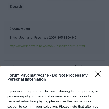
deutsch
Źródła tekstu
British Journal of Psychiatry 2009; 195: 336–345
http://www.medwire-news.md/61/Schizophrenia.html
Treści i materiały zawarte w tym serwisie mają charakter
edukacyjno-informacyjny. Wydawca i redakcja serwisu nie ponosi
Forum Psychiatryczne -
Do Not Process My
odpowiedzialności za efekty ich zastosowania. Przed
Personal Information
zastosowaniem porad i wskazówek zawartych w serwisie, należy
bezwzględnie skonsultować się z lekarzem.
If you wish to opt-out of the sale, sharing to third parties, or
processing of your personal or sensitive information for
targeted advertising by us, please use the below opt-out
section to confirm your selection. Please note that after your
POWIĄZANE DYSKUSJE NA FORUM Z