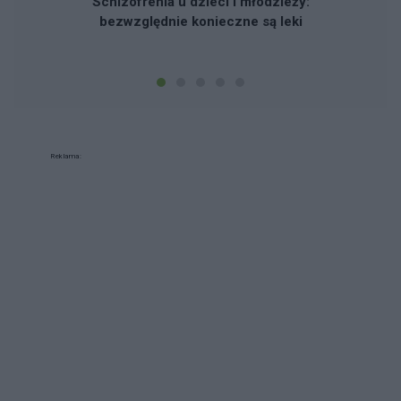
Schizofrenia u dzieci i młodzieży:
bezwzględnie konieczne są leki
Reklama: