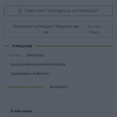
Dobry tekst? Udostępnij go na Facebooku?
Chcesz być na bieżąco? Obserwuj nas
G
o
o
g
l
e
na
News
POWIĄZANE
Tematy
Alkoholizm
Spożycie alkoholu wśród młodzieży
Uzależnienie od alkoholu
Kategorie medyczne
Aktualnośći
Źródła tekstu