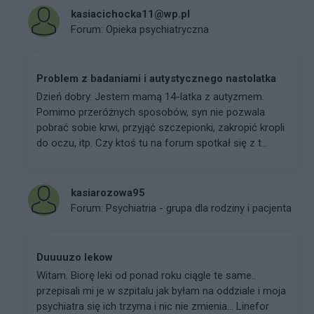
kasiacichocka11@wp.pl
Forum:
Opieka psychiatryczna
Problem z badaniami i autystycznego nastolatka
Dzień dobry. Jestem mamą 14-latka z autyzmem.
Pomimo przeróżnych sposobów, syn nie pozwala
pobrać sobie krwi, przyjąć szczepionki, zakropić kropli
do oczu, itp. Czy ktoś tu na forum spotkał się z t...
kasiarozowa95
Forum:
Psychiatria - grupa dla rodziny i pacjenta
Duuuuzo lekow
Witam. Biorę leki od ponad roku ciągle te same..
przepisali mi je w szpitalu jak byłam na oddziale i moja
psychiatra się ich trzyma i nic nie zmienia... Linefor