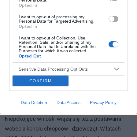
Personal Data.
ich językiem pokazać problemy związane z piciem
Opted In
alkoholu w zbyt wczesnym wieku.
I want to opt-out of processing my
Personal Data for Targeted Advertising.
Opted In
Jak wskazuje badanie ESPAD, wciąż wysoki odsetek
I want to opt-out of Collection, Use,
badanych przyznaje się do przekraczania progu
Retention, Sale, and/or Sharing of my
Personal Data that Is Unrelated with the
nietrzeźwości. W czasie ostatnich 30 dni przed
Purposes for which it was collected.
Opted Out
badaniem chociaż raz upiło się 13 proc. 15–16-
Sensitive Data Processing Opt Outs
latków i to w takim stopniu, że doświadczało
zaburzeń równowagi, mowy lub nie pamiętało, co się
CONFIRM
z nimi działo. W czasie całego życia ani razu nie
upiło się tylko 68 proc. uczniów z tej grupy.
Data Deletion
Data Access
Privacy Policy
Niepokojące wnioski wiążą się też z postawami
wobec alkoholu chłopców i dziewcząt. W latach