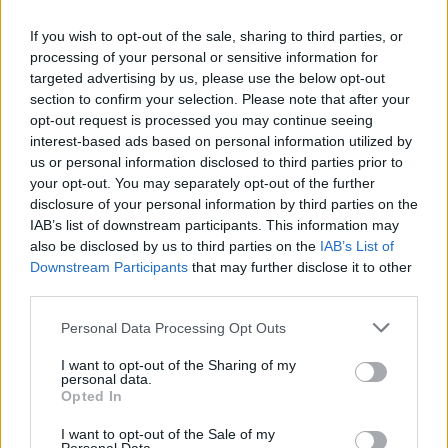
Eksperci zwracają uwagę na potrzebę szeroko
If you wish to opt-out of the sale, sharing to third parties, or
processing of your personal or sensitive information for
zakrojonych działań edukacyjnych. Przykładem
targeted advertising by us, please use the below opt-out
inicjatywy, która ma uczulać rodziców na kwestie
section to confirm your selection. Please note that after your
opt-out request is processed you may continue seeing
związane z profilaktyką uzależnień, była kampania
interest-based ads based on personal information utilized by
„W rodzinie siła”. Jest realizowana od 2021 roku pod
us or personal information disclosed to third parties prior to
your opt-out. You may separately opt-out of the further
patronatem Ministerstwa Rodziny i Polityki
disclosure of your personal information by third parties on the
IAB’s list of downstream participants. This information may
Społecznej i wspiera rodziców w ochronie
also be disclosed by us to third parties on the
IAB’s List of
niepełnoletnich przed dostępem do alkoholu i
Downstream Participants
that may further disclose it to other
third parties.
przedwczesną inicjacją alkoholową. Innym
przykładem jest kampania „Nie bo tak” realizowana
Personal Data Processing Opt Outs
przez Fundację Poza Schematami, na zlecenie
I want to opt-out of the Sharing of my
personal data.
Krajowego Centrum Przeciwdziałania
Opted In
Uzależnieniom. Jest skierowana do młodych, aby
I want to opt-out of the Sale of my