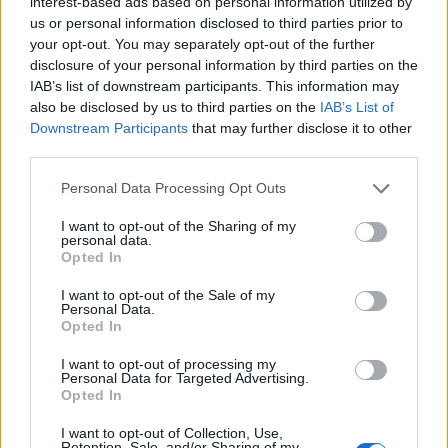
efekty niepożadane jednak są). Reklamuje się wiele
interest-based ads based on personal information utilized by
us or personal information disclosed to third parties prior to
srodków n...
your opt-out. You may separately opt-out of the further
disclosure of your personal information by third parties on the
IAB’s list of downstream participants. This information may
ewelina123@
also be disclosed by us to third parties on the
IAB’s List of
Forum:
Nerwica, fobia i inne zaburzenia lękowe
Downstream Participants
that may further disclose it to other
third parties.
OCD PDA U DZIECKA
Personal Data Processing Opt Outs
Syn za kilka miesięcy skończy 9 lat. Ma ogromne
I want to opt-out of the Sharing of my
problemy, sytuacja z miesiąca na miesiąc się
personal data.
pogarsza. Psychiatra dał skierowanie na oddział, bo
Opted In
nie wie, co zrobić, choć psycholog i pedagog
I want to opt-out of the Sale of my
twierdzą,...
Personal Data.
Opted In
I want to opt-out of processing my
wielas
Personal Data for Targeted Advertising.
Forum:
Nerwica, fobia i inne zaburzenia lękowe
Opted In
I want to opt-out of Collection, Use,
Retention, Sale, and/or Sharing of my