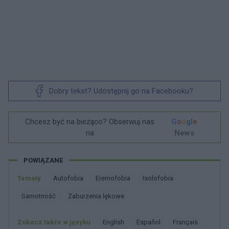
Dobry tekst? Udostępnij go na Facebooku?
Chcesz być na bieżąco? Obserwuj nas
G
o
o
g
l
e
na
News
POWIĄZANE
Tematy
Autofobia
Eremofobia
Isolofobia
Samotność
Zaburzenia lękowe
Zobacz także w języku
english
español
français