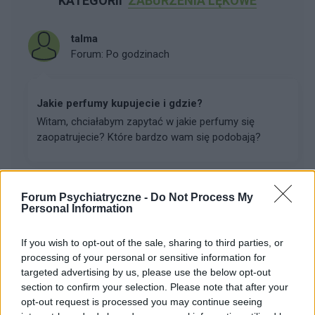
KATEGORII
ZABURZENIA LĘKOWE
talma
Forum:
Po godzinach
Jakie perfumy kupujecie i gdzie?
Witam, chciałabym zapytać w jakie perfumy się
zaopatrujecie? Które bardzo wam się podobają?
adams44
Forum Psychiatryczne -
Do Not Process My
Forum:
Po godzinach
Personal Information
If you wish to opt-out of the sale, sharing to third parties, or
Naturalne środki na potencję
processing of your personal or sensitive information for
Myślę,ze niejedna osoba ma ten problem.
targeted advertising by us, please use the below opt-out
Niekoniecznie chcę się truć sildenafilem ( raz
section to confirm your selection. Please note that after your
próbowałem i niestety nie polecam z racji tego, że
opt-out request is processed you may continue seeing