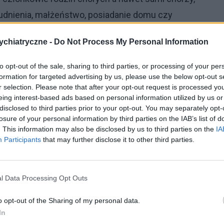
rudnienia, małżeństwo, posiadanie domu czy
 kraju, pomimo wysiłków reformy opieki
chiatryczne -
Do Not Process My Personal Information
sie chorób psychicznych jest na niższym poziomie
to opt-out of the sale, sharing to third parties, or processing of your per
formation for targeted advertising by us, please use the below opt-out s
r selection. Please note that after your opt-out request is processed y
frenię
wynika z wielu mylnych i krzywdzących
eing interest-based ads based on personal information utilized by us or
disclosed to third parties prior to your opt-out. You may separately opt-
losure of your personal information by third parties on the IAB’s list of
. This information may also be disclosed by us to third parties on the
IA
leczalną” i zawsze przebiega niekorzystnie
Participants
that may further disclose it to other third parties.
ywni i niebezpieczni.
innych swoim szaleństwem.
l Data Processing Opt Outs
można na nich polegać.
o opt-out of the Sharing of my personal data.
łabości woli i charakteru („Chory mógłby otrząsnąć
In