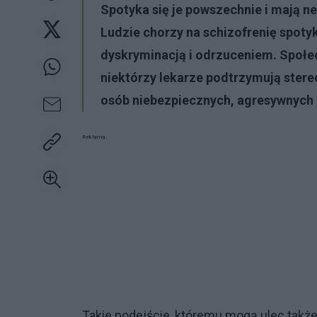
Spotyka się je powszechnie i mają n
Ludzie chorzy na schizofrenię spoty
dyskryminacją i odrzuceniem. Społe
niektórzy lekarze podtrzymują stere
osób niebezpiecznych, agresywnych i
Reklama:
Takie podejście, któremu mogą ulec także