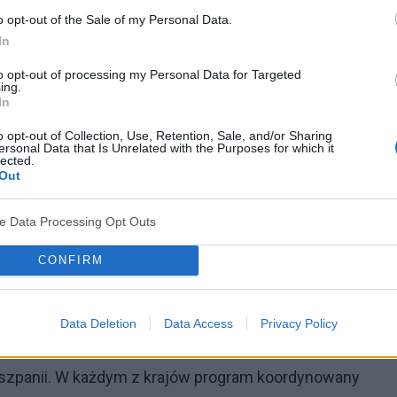
od rzeczy’.
o opt-out of the Sale of my Personal Data.
In
niezdolni do podejmowania racjonalnych decyzji
to opt-out of processing my Personal Data for Targeted
ca zamieszkania).
ing.
In
rzewidywalni.
o opt-out of Collection, Use, Retention, Sale, and/or Sharing
ektywnie pracować.
ersonal Data that Is Unrelated with the Purposes for which it
lected.
pogarsza.
Out
ve Data Processing Opt Outs
CONFIRM
i, psychiatrzy rozpoczęli w 1996 roku na Światowym
rogram
„Schizofrenia - Otwórzcie Drzwi”.
Pierwszy
ta w Kanadzie. Po pierwszych pozytywnych
Data Deletion
Data Access
Privacy Policy
ne akcje rozwinięto w Austrii, Chinach, Egipcie,
Hiszpanii. W każdym z krajów program koordynowany