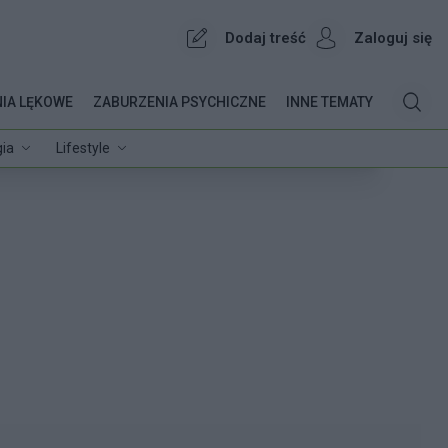
Dodaj treść
Zaloguj się
IA LĘKOWE
ZABURZENIA PSYCHICZNE
INNE TEMATY
ia
Lifestyle