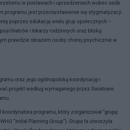
o przełomu w postawach i uprzedzeniach wobec osób
m programu jest przeciwstawienie się stygmatyzacji
renię poprzez edukację wielu grup społecznych –
 psychiatrów i lekarzy rodzinnych oraz bliską
zym prawdzie obrazem osoby chorej psychicznie w
gramu oraz jego ogólnopolską koordynację i
ować projekt według wymaganego przez Światowe
amu.
 koordynatora programu, który zorganizował "grupę
WHO "Initial Planning Group"). Grupa ta utworzyła