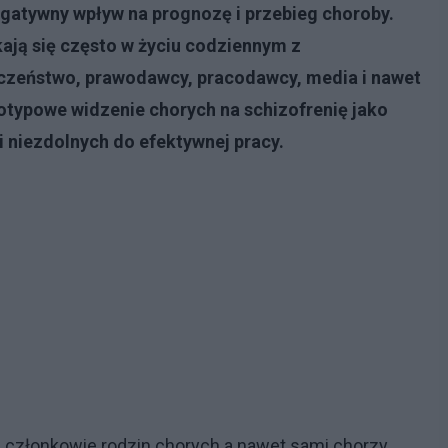
egatywny wpływ na prognozę i przebieg choroby.
kają się często w życiu codziennym z
czeństwo, prawodawcy, pracodawcy, media i nawet
otypowe widzenie chorych na schizofrenię jako
 niezdolnych do efektywnej pracy.
 członkowie rodzin chorych a nawet sami chorzy,