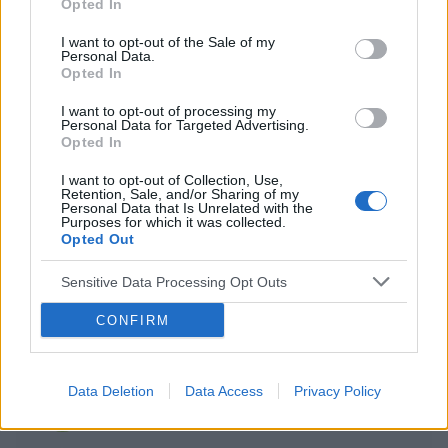
Opted In
szukam pomocy, być może ktoś miał podobny
problem. W tym roku córka poszła do pierwszej klasy
I want to opt-out of the Sale of my
podstawowej, od samego początku widziałem że nie
Personal Data.
i...
Opted In
I want to opt-out of processing my
Personal Data for Targeted Advertising.
Opted In
weofnosduvne
Forum:
Nerwica, fobia i inne zaburzenia lękowe
I want to opt-out of Collection, Use,
Retention, Sale, and/or Sharing of my
Personal Data that Is Unrelated with the
Purposes for which it was collected.
Jaki lek?
Opted Out
:-) Witam, czy istnieje lek na uspokojenie, który jest
Sensitive Data Processing Opt Outs
doraźny, ale nie sedujący? Nie chciałbym zażywać
leków regularnego stosowania, lecz borykam się z
CONFIRM
silnym lekiem sytuacyjnym. Jestem osobą kieruj...
Data Deletion
Data Access
Privacy Policy
gość
Forum:
Po godzinach