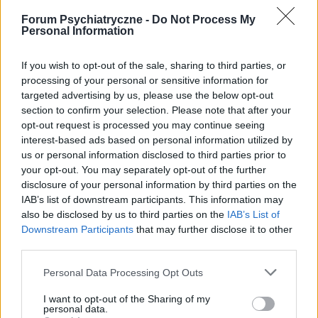
Forum Psychiatryczne -
Do Not Process My
ewelina123@
Personal Information
Forum:
Nerwica, fobia i inne zaburzenia lękowe
If you wish to opt-out of the sale, sharing to third parties, or
processing of your personal or sensitive information for
OCD PDA U DZIECKA
targeted advertising by us, please use the below opt-out
section to confirm your selection. Please note that after your
Syn za kilka miesięcy skończy 9 lat. Ma ogromne
opt-out request is processed you may continue seeing
problemy, sytuacja z miesiąca na miesiąc się
interest-based ads based on personal information utilized by
pogarsza. Psychiatra dał skierowanie na oddział, bo
us or personal information disclosed to third parties prior to
nie wie, co zrobić, choć psycholog i pedagog
your opt-out. You may separately opt-out of the further
twierdzą,...
disclosure of your personal information by third parties on the
IAB’s list of downstream participants. This information may
also be disclosed by us to third parties on the
IAB’s List of
wielas
Downstream Participants
that may further disclose it to other
Forum:
Nerwica, fobia i inne zaburzenia lękowe
third parties.
Personal Data Processing Opt Outs
Fobia szkolna w 1 klasie podstawówki.
I want to opt-out of the Sharing of my
Dzień dobry, zarejestrowałem się na tym forum gdyż
personal data.