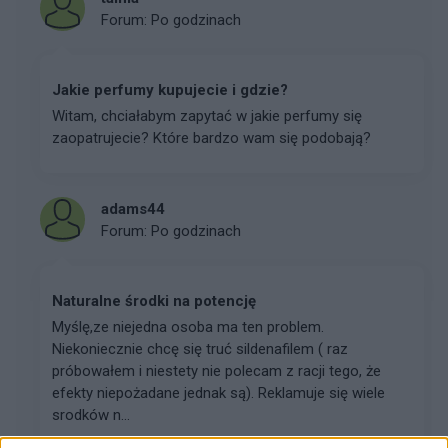
Forum:
Po godzinach
Jakie perfumy kupujecie i gdzie?
Witam, chciałabym zapytać w jakie perfumy się
zaopatrujecie? Które bardzo wam się podobają?
adams44
Forum:
Po godzinach
Naturalne środki na potencję
Myślę,ze niejedna osoba ma ten problem.
Niekoniecznie chcę się truć sildenafilem ( raz
próbowałem i niestety nie polecam z racji tego, że
efekty niepożadane jednak są). Reklamuje się wiele
srodków n...