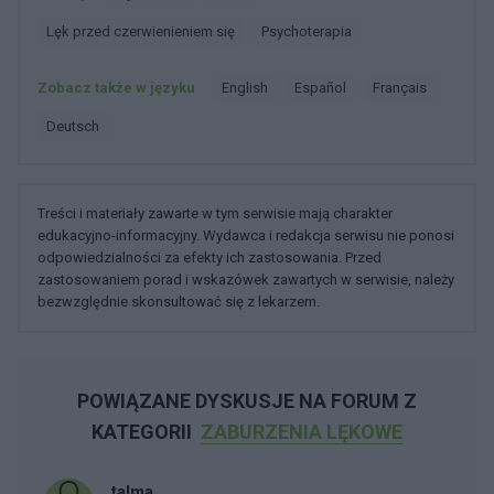
Lęk przed czerwienieniem się
Psychoterapia
Zobacz także w języku
english
español
français
deutsch
Treści i materiały zawarte w tym serwisie mają charakter
edukacyjno-informacyjny. Wydawca i redakcja serwisu nie ponosi
odpowiedzialności za efekty ich zastosowania. Przed
zastosowaniem porad i wskazówek zawartych w serwisie, należy
bezwzględnie skonsultować się z lekarzem.
POWIĄZANE DYSKUSJE NA FORUM Z
KATEGORII
ZABURZENIA LĘKOWE
talma