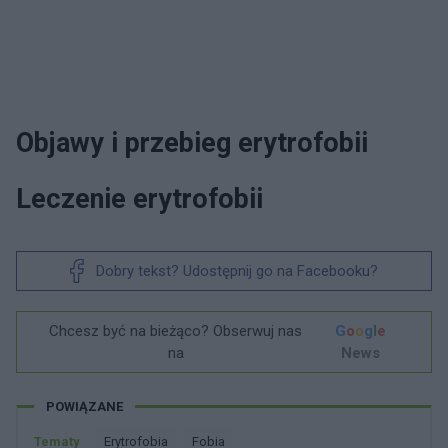
Objawy i przebieg erytrofobii
Leczenie erytrofobii
Dobry tekst? Udostępnij go na Facebooku?
Chcesz być na bieżąco? Obserwuj nas
G
o
o
g
l
e
na
News
POWIĄZANE
Tematy
Erytrofobia
Fobia