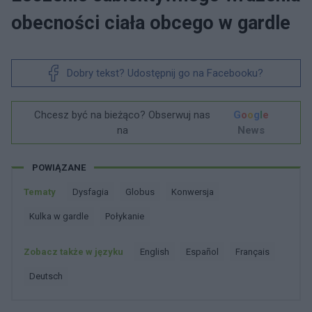
obecności ciała obcego w gardle
Dobry tekst? Udostępnij go na Facebooku?
Chcesz być na bieżąco? Obserwuj nas
G
o
o
g
l
e
na
News
POWIĄZANE
Tematy
Dysfagia
Globus
Konwersja
Kulka w gardle
Połykanie
Zobacz także w języku
english
español
français
deutsch