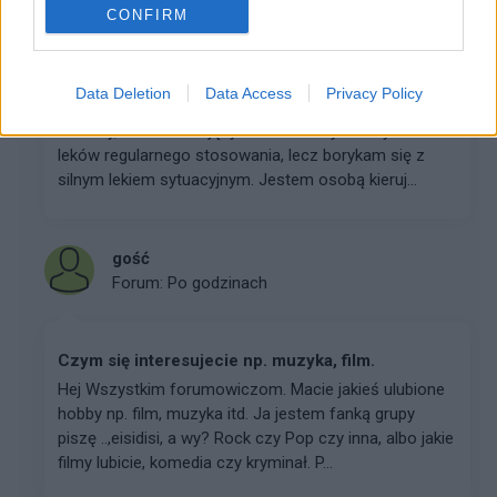
CONFIRM
Jaki lek?
Data Deletion
Data Access
Privacy Policy
:-) Witam, czy istnieje lek na uspokojenie, który jest
doraźny, ale nie sedujący? Nie chciałbym zażywać
leków regularnego stosowania, lecz borykam się z
silnym lekiem sytuacyjnym. Jestem osobą kieruj...
gość
Forum:
Po godzinach
Czym się interesujecie np. muzyka, film.
Hej Wszystkim forumowiczom. Macie jakieś ulubione
hobby np. film, muzyka itd. Ja jestem fanką grupy
piszę ..,eisidisi, a wy? Rock czy Pop czy inna, albo jakie
filmy lubicie, komedia czy kryminał. P...