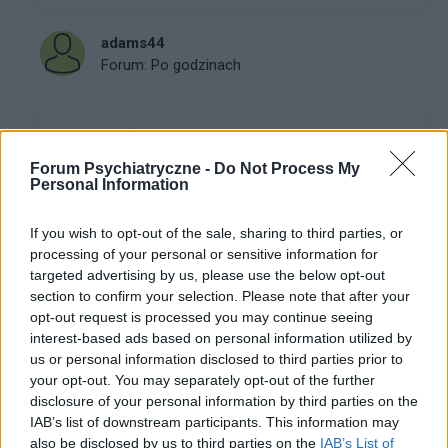
adams44
Forum:
Po godzinach
Naturalne środki na potencję
Myślę,ze niejedna osoba ma ten problem.
Forum Psychiatryczne -
Do Not Process My
Niekoniecznie chcę się truć sildenafilem ( raz
Personal Information
próbowałem i niestety nie polecam z racji tego, że
efekty niepożadane jednak są). Reklamuje się wiele
If you wish to opt-out of the sale, sharing to third parties, or
srodków n...
processing of your personal or sensitive information for
targeted advertising by us, please use the below opt-out
section to confirm your selection. Please note that after your
opt-out request is processed you may continue seeing
ewelina123@
interest-based ads based on personal information utilized by
Forum:
Nerwica, fobia i inne zaburzenia lękowe
us or personal information disclosed to third parties prior to
your opt-out. You may separately opt-out of the further
disclosure of your personal information by third parties on the
OCD PDA U DZIECKA
IAB’s list of downstream participants. This information may
Syn za kilka miesięcy skończy 9 lat. Ma ogromne
also be disclosed by us to third parties on the
IAB’s List of