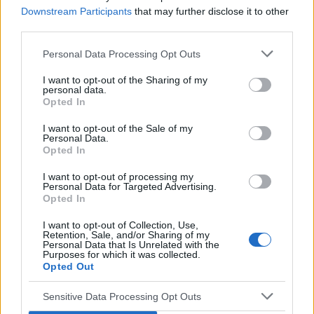
problemy, sytuacja z miesiąca na miesiąc się
Downstream Participants
that may further disclose it to other
pogarsza. Psychiatra dał skierowanie na oddział, bo
third parties.
nie wie, co zrobić, choć psycholog i pedagog
Personal Data Processing Opt Outs
twierdzą,...
I want to opt-out of the Sharing of my
personal data.
Opted In
wielas
Forum:
Nerwica, fobia i inne zaburzenia lękowe
I want to opt-out of the Sale of my
Personal Data.
Opted In
Fobia szkolna w 1 klasie podstawówki.
I want to opt-out of processing my
Dzień dobry, zarejestrowałem się na tym forum gdyż
Personal Data for Targeted Advertising.
Opted In
szukam pomocy, być może ktoś miał podobny
problem. W tym roku córka poszła do pierwszej klasy
I want to opt-out of Collection, Use,
podstawowej, od samego początku widziałem że nie
Retention, Sale, and/or Sharing of my
Personal Data that Is Unrelated with the
i...
Purposes for which it was collected.
Opted Out
Sensitive Data Processing Opt Outs
weofnosduvne
Forum:
Nerwica, fobia i inne zaburzenia lękowe