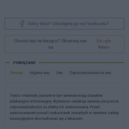
Dobry tekst? Udostępnij go na Facebooku?
Chcesz być na bieżąco? Obserwuj nas
G
o
o
g
l
e
na
News
POWIĄZANE
Tematy
Higiena snu
Sen
Zapotrzebowanie na sen
Treści i materiały zawarte w tym serwisie mają charakter
edukacyjno-informacyjny. Wydawca i redakcja serwisu nie ponosi
odpowiedzialności za efekty ich zastosowania. Przed
zastosowaniem porad i wskazówek zawartych w serwisie, należy
bezwzględnie skonsultować się z lekarzem.