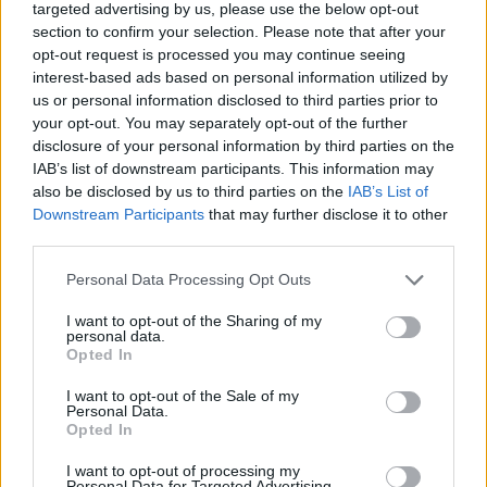
targeted advertising by us, please use the below opt-out
section to confirm your selection. Please note that after your
opt-out request is processed you may continue seeing
Jakie perfumy kupujecie i gdzie?
interest-based ads based on personal information utilized by
Witam, chciałabym zapytać w jakie perfumy się
us or personal information disclosed to third parties prior to
zaopatrujecie? Które bardzo wam się podobają?
your opt-out. You may separately opt-out of the further
disclosure of your personal information by third parties on the
IAB’s list of downstream participants. This information may
adams44
also be disclosed by us to third parties on the
IAB’s List of
Forum:
Po godzinach
Downstream Participants
that may further disclose it to other
third parties.
Personal Data Processing Opt Outs
Naturalne środki na potencję
Myślę,ze niejedna osoba ma ten problem.
I want to opt-out of the Sharing of my
personal data.
Niekoniecznie chcę się truć sildenafilem ( raz
Opted In
próbowałem i niestety nie polecam z racji tego, że
efekty niepożadane jednak są). Reklamuje się wiele
I want to opt-out of the Sale of my
Personal Data.
srodków n...
Opted In
I want to opt-out of processing my
Personal Data for Targeted Advertising.