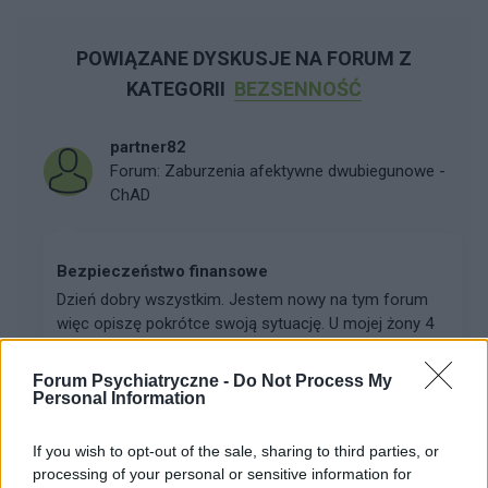
POWIĄZANE DYSKUSJE NA FORUM Z
KATEGORII
BEZSENNOŚĆ
partner82
Forum:
Zaburzenia afektywne dwubiegunowe -
ChAD
Bezpieczeństwo finansowe
Dzień dobry wszystkim. Jestem nowy na tym forum
więc opiszę pokrótce swoją sytuację. U mojej żony 4
lata temu zdiagnozowano CHAD, gdy była w fazie
hipomanii. Wcześniej leczyła się na depresję. Od t...
Forum Psychiatryczne -
Do Not Process My
Personal Information
talma
If you wish to opt-out of the sale, sharing to third parties, or
Forum:
Po godzinach
processing of your personal or sensitive information for