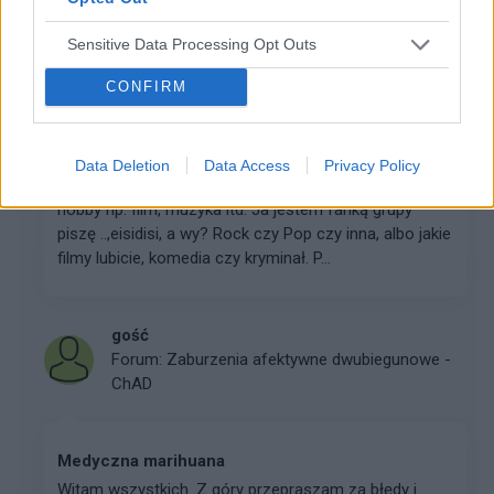
Sensitive Data Processing Opt Outs
gość
Forum:
Po godzinach
CONFIRM
Czym się interesujecie np. muzyka, film.
Data Deletion
Data Access
Privacy Policy
Hej Wszystkim forumowiczom. Macie jakieś ulubione
hobby np. film, muzyka itd. Ja jestem fanką grupy
piszę ..,eisidisi, a wy? Rock czy Pop czy inna, albo jakie
filmy lubicie, komedia czy kryminał. P...
gość
Forum:
Zaburzenia afektywne dwubiegunowe -
ChAD
Medyczna marihuana
Witam wszystkich. Z góry przepraszam za błędy i