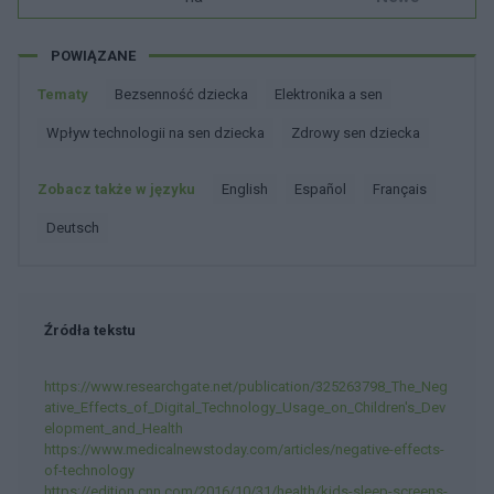
POWIĄZANE
Tematy
Bezsenność dziecka
Elektronika a sen
Wpływ technologii na sen dziecka
Zdrowy sen dziecka
Zobacz także w języku
english
español
français
deutsch
Źródła tekstu
https://www.researchgate.net/publication/325263798_The_Neg
ative_Effects_of_Digital_Technology_Usage_on_Children's_Dev
elopment_and_Health
https://www.medicalnewstoday.com/articles/negative-effects-
of-technology
https://edition.cnn.com/2016/10/31/health/kids-sleep-screens-