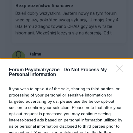
Bezpieczeństwo finansowe
Dzień dobry wszystkim. Jestem nowy na tym forum
więc opiszę pokrótce swoją sytuację. U mojej żony 4
lata temu zdiagnozowano CHAD, gdy była w fazie
hipomanii. Wcześniej leczyła się na depresję. Od t...
talma
Forum:
Po godzinach
Forum Psychiatryczne -
Do Not Process My
Personal Information
Jakie perfumy kupujecie i gdzie?
If you wish to opt-out of the sale, sharing to third parties, or
Witam, chciałabym zapytać w jakie perfumy się
processing of your personal or sensitive information for
zaopatrujecie? Które bardzo wam się podobają?
targeted advertising by us, please use the below opt-out
section to confirm your selection. Please note that after your
opt-out request is processed you may continue seeing
adams44
interest-based ads based on personal information utilized by
Forum:
Po godzinach
us or personal information disclosed to third parties prior to
your opt-out. You may separately opt-out of the further