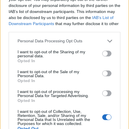
disclosure of your personal information by third parties on the
Naturalne środki na potencję
IAB’s list of downstream participants. This information may
also be disclosed by us to third parties on the
IAB’s List of
Myślę,ze niejedna osoba ma ten problem.
Downstream Participants
that may further disclose it to other
Niekoniecznie chcę się truć sildenafilem ( raz
third parties.
próbowałem i niestety nie polecam z racji tego, że
efekty niepożadane jednak są). Reklamuje się wiele
Personal Data Processing Opt Outs
srodków n...
I want to opt-out of the Sharing of my
personal data.
Opted In
Kicia80
Forum:
Zaburzenia afektywne dwubiegunowe -
I want to opt-out of the Sale of my
Personal Data.
ChAD
Opted In
I want to opt-out of processing my
Personal Data for Targeted Advertising.
Brak przyjaciół i zainteresowań
Opted In
Cześć. Cierpię na Chad,zaburzenia osobowości i
schizofrenię oraz zaburzenia ze spectrum
I want to opt-out of Collection, Use,
Retention, Sale, and/or Sharing of my
autyzmu.Nie mam przyjaciół,znajomych.Nic mnie nie
Personal Data that Is Unrelated with the
interesuje.Czasem mam ochotę nie żyć...
Purposes for which it was collected.
Opted Out