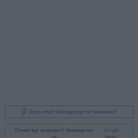
Dobry tekst? Udostępnij go na Facebooku?
Chcesz być na bieżąco? Obserwuj nas
G
o
o
g
l
e
na
News