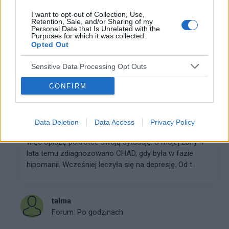
I want to opt-out of Collection, Use,
POWIĄZANE DYSKUSJE NA FORUM Z
Retention, Sale, and/or Sharing of my
Personal Data that Is Unrelated with the
KATEGORII
BEZSENNOŚĆ
Purposes for which it was collected.
Opted Out
partner82
Sensitive Data Processing Opt Outs
Forum:
Zaburzenia afektywne dwubiegunowe -
ChAD
CONFIRM
Bezpieczeństwo finansowe
Data Deletion
Data Access
Privacy Policy
Dzień dobry wszystkim. Jestem nowy na tym forum
więc opiszę pokrótce swoją sytuację. U mojej żony 4
lata temu zdiagnozowano CHAD, gdy była w fazie
hipomanii. Wcześniej leczyła się na depresję. Od t...
talma
Forum:
Po godzinach