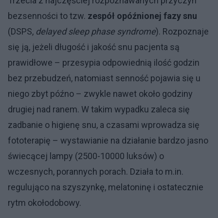
Trzecia z najczęściej rozpoznawanych przyczyn
bezsenności to tzw.
zespół opóźnionej fazy snu
(DSPS,
delayed sleep phase syndrome
). Rozpoznaje
się ją, jeżeli długość i jakość snu pacjenta są
prawidłowe – przesypia odpowiednią ilość godzin
bez przebudzeń, natomiast senność pojawia się u
niego zbyt późno – zwykle nawet około godziny
drugiej nad ranem. W takim wypadku zaleca się
zadbanie o higienę snu, a czasami wprowadza się
fototerapię – wystawianie na działanie bardzo jasno
świecącej lampy (2500-10000 luksów) o
wczesnych, porannych porach. Działa to m.in.
regulująco na szyszynkę, melatoninę i ostatecznie
rytm okołodobowy.