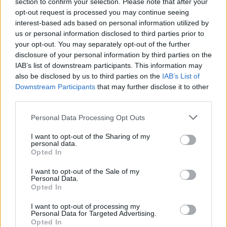
section to confirm your selection. Please note that after your
opt-out request is processed you may continue seeing
deutsch
interest-based ads based on personal information utilized by
us or personal information disclosed to third parties prior to
your opt-out. You may separately opt-out of the further
disclosure of your personal information by third parties on the
Źródła tekstu
IAB’s list of downstream participants. This information may
also be disclosed by us to third parties on the
IAB’s List of
Psychiatria. Red. M. Jarema. Wydawnictwo PZWL. Warszawa
Downstream Participants
that may further disclose it to other
2016.
third parties.
https://www.ncbi.nlm.nih.gov/pubmed/
https://www.sleepfoundation.org/
Personal Data Processing Opt Outs
I want to opt-out of the Sharing of my
personal data.
Opted In
Treści i materiały zawarte w tym serwisie mają charakter
edukacyjno-informacyjny. Wydawca i redakcja serwisu nie ponosi
I want to opt-out of the Sale of my
Personal Data.
odpowiedzialności za efekty ich zastosowania. Przed
Opted In
zastosowaniem porad i wskazówek zawartych w serwisie, należy
bezwzględnie skonsultować się z lekarzem.
I want to opt-out of processing my
Personal Data for Targeted Advertising.
Opted In