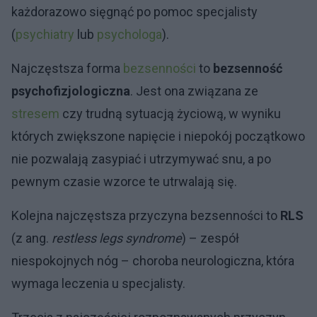
każdorazowo sięgnąć po pomoc specjalisty
(
psychiatry
lub
psychologa
).
Najczęstsza forma
bezsenności
to
bezsenność
psychofizjologiczna
. Jest ona związana ze
stresem
czy trudną sytuacją życiową, w wyniku
których zwiększone napięcie i niepokój początkowo
nie pozwalają zasypiać i utrzymywać snu, a po
pewnym czasie wzorce te utrwalają się.
Kolejna najczęstsza przyczyna bezsenności to
RLS
(z ang.
restless legs syndrome
) – zespół
niespokojnych nóg – choroba neurologiczna, która
wymaga leczenia u specjalisty.