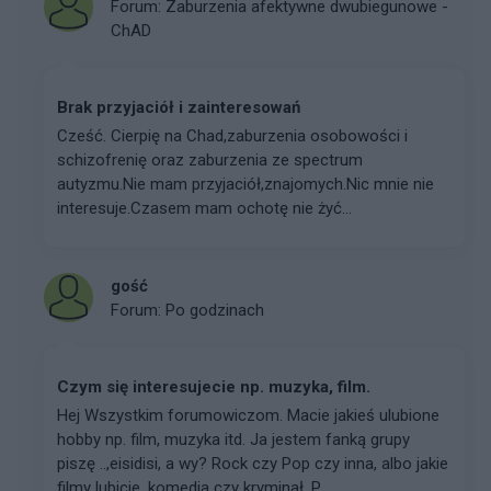
Forum:
Zaburzenia afektywne dwubiegunowe -
ChAD
Brak przyjaciół i zainteresowań
Cześć. Cierpię na Chad,zaburzenia osobowości i
schizofrenię oraz zaburzenia ze spectrum
autyzmu.Nie mam przyjaciół,znajomych.Nic mnie nie
interesuje.Czasem mam ochotę nie żyć...
gość
Forum:
Po godzinach
Czym się interesujecie np. muzyka, film.
Hej Wszystkim forumowiczom. Macie jakieś ulubione
hobby np. film, muzyka itd. Ja jestem fanką grupy
piszę ..,eisidisi, a wy? Rock czy Pop czy inna, albo jakie
filmy lubicie, komedia czy kryminał. P...