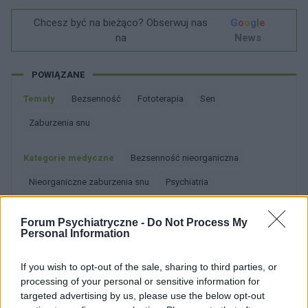
Chcesz być na bieżąco? Obserwuj nas
G
o
o
g
l
e
na
News
POWIĄZANE
Tematy
Bezsenność
Fototerapia
Sen
Zaburzenia snu
Kategorie medyczne
Bezsenność nieorganiczna
Nieorganiczne zaburzenia snu
Psychiatria
Psychiatria społeczna
Forum Psychiatryczne -
Do Not Process My
Zaburzenia psychiczne i zaburzenia zachowania
Personal Information
Zespoły behawioralne związane z zaburzeniami
If you wish to opt-out of the sale, sharing to third parties, or
fizjologicznymi i czynnikami fizycznymi
processing of your personal or sensitive information for
targeted advertising by us, please use the below opt-out
Zobacz także w języku
english
español
français