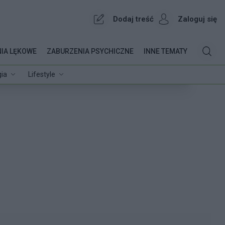
Dodaj treść
Zaloguj się
IA LĘKOWE
ZABURZENIA PSYCHICZNE
INNE TEMATY
ia
Lifestyle