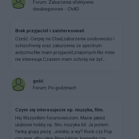
Forum:
Zaburzenia afektywne
dwubiegunowe - ChAD
Brak przyjaciół i zainteresowań
Cześć. Cierpię na Chad,zaburzenia osobowości i
schizofrenię oraz zaburzenia ze spectrum
autyzmu.Nie mam przyjaciół,znajomych.Nic mnie
nie interesuje.Czasem mam ochotę nie żyć...
gość
Forum:
Po godzinach
Czym się interesujecie np. muzyka, film.
Hej Wszystkim forumowiczom. Macie jakieś
ulubione hobby np. film, muzyka itd. Ja jestem
fanką grupy piszę ..,eisidisi, a wy? Rock czy Pop
czy inna, albo jakie filmy lubicie, komedia czy