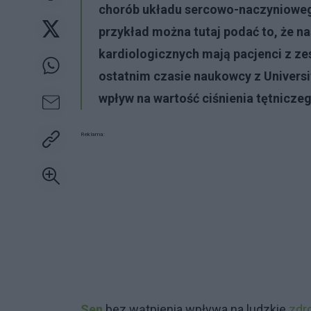
chorób układu sercowo-naczyniowego
przykład można tutaj podać to, że n
kardiologicznych mają pacjenci z z
ostatnim czasie naukowcy z
Universi
wpływ na wartość ciśnienia tętniczeg
Reklama:
Sen
bez wątpienia wpływa na ludzkie
zdr