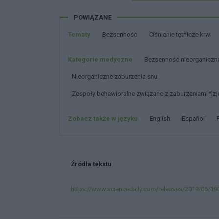
POWIĄZANE
Tematy
Bezsenność
Ciśnienie tętnicze krwi
Kategorie medyczne
Bezsenność nieorganiczn
Nieorganiczne zaburzenia snu
Zespoły behawioralne związane z zaburzeniami fizj
Zobacz także w języku
english
español
Źródła tekstu
https://www.sciencedaily.com/releases/2019/06/1