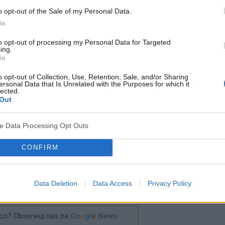
o opt-out of the Sale of my Personal Data.
ę, że wtedy, kiedy pacjenci nie mogli spać,
In
ci
ciśnienia tętniczego krwi
w taką właśnie
to opt-out of processing my Personal Data for Targeted
ze, wzrost ciśnienia tętniczego utrzymywał się nie
ing.
In
ń po bezsennej nocy u badanych utrzymywała się
o opt-out of Collection, Use, Retention, Sale, and/or Sharing
ienia tętniczego krwi
.
ersonal Data that Is Unrelated with the Purposes for which it
lected.
Out
we badania, które umożliwią znalezienie odpowiedzi
szenia wartości ciśnienia tętniczego podczas
ve Data Processing Opt Outs
ich uczonych są jednak kolejnymi, które przekonują
CONFIRM
nu jest po prostu niezbędna.
Data Deletion
Data Access
Privacy Policy
? Udostępnij go na Facebooku?
co? Obserwuj nas na
G
o
o
g
l
e
News