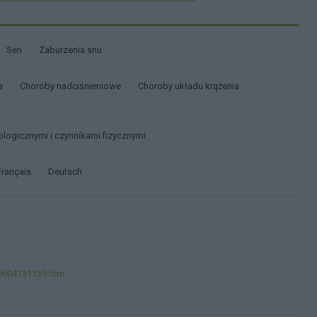
Sen
Zaburzenia snu
a
Choroby nadciśnieniowe
Choroby układu krążenia
ologicznymi i czynnikami fizycznymi
français
deutsch
90604131159.htm