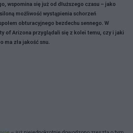
, wspomina się już od dłuższego czasu – jako
asiloną możliwość wystąpienia schorzeń
espołem obturacyjnego bezdechu sennego. W
ty of Arizona przyglądali się z kolei temu, czy i jaki
o ma zła jakość snu.
owie
– już niejednokrotnie dowodzono zresztą o tym,