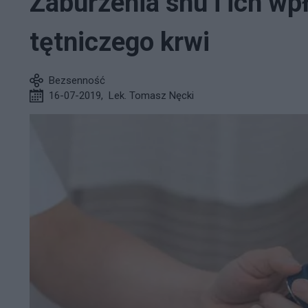
Zaburzenia snu i ich wp
tętniczego krwi
Bezsenność
16-07-2019
,
Lek. Tomasz Nęcki