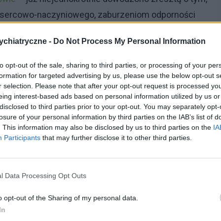
 sercowo-naczyniowego, zaburzeniom odporności
ją, mają zwiększone ryzyko występowania różnych
chiatryczne -
Do Not Process My Personal Information
depresyjnych). Wciąż jednak różni uczeni podejmują
ładnie może być negatywny wpływ
zaburzeń snu
na
to opt-out of the sale, sharing to third parties, or processing of your per
formation for targeted advertising by us, please use the below opt-out s
zaju badań podjęli się uczeni z University of Arizona.
r selection. Please note that after your opt-out request is processed y
eing interest-based ads based on personal information utilized by us or
i przyglądali się temu, jaki jest związek pomiędzy
disclosed to third parties prior to your opt-out. You may separately opt-
nia tętniczego krwi
. Swoje analizy prowadzili w
losure of your personal information by third parties on the IAB’s list of
. This information may also be disclosed by us to third parties on the
IA
do 70 lat i u których przed rozpoczęciem badań nie
Participants
that may further disclose it to other third parties.
du sercowo-naczyniowego. Badani, przez 2
co 45 minut ciśnienie tętnicze krwi. Poza aparaturą
l Data Processing Opt Outs
nicy badania nosili również przypominające zegarki
aktywności ruchowej pacjentów podczas nocy (miało
o opt-out of the Sharing of my personal data.
In
 wypoczynku).