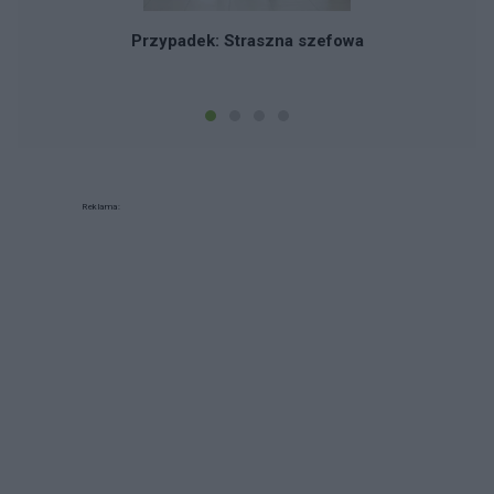
jest w stanie odstrzec PESEL (za
Przypadek: Straszna szefowa
pomocą Mobywatela lub
osobiście w urzędzie gminy) i
wziąć hipotetycznie kredyt
Kolejne pytanie, czy możecie
polecić jakiegoś dobrego
psychiatrę oraz psychoterapętę
od CHAD we Wrocławiu?
Reklama: