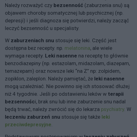
Należy rozważyć czy
bezsenność
(zaburzenia snu) są
objawem choroby somatycznej lub psychicznej (np.
depresji) i jeśli diagnoza się potwierdzi, należy zacząć
leczyć bezsenność u specjalisty.
W
zaburzeniach snu
stosuje się leki. Część jest
dostępna bez recepty. np.
melatonina
, ale wiele
wymaga recepty.
Leki nasenne
na receptę to głównie
benzodiazepiny (np. estazolam, midazolam, diazepam,
temazepam) oraz nowsze leki “na Z” np: zolpidem,
zopiklon, zaleplon. Należy pamiętać, że
leki nasenne
mogą uzależniać. Nie powinno się ich stosować dłużej
niż 4 tygodnie. Jeśli po odstawieniu leków w
terapii
bezsennośc
i, brak snu lub inne zaburzenie snu nadal
będą trwać, należy zwrócić się do lekarza
psychiatry
. W
leczeniu zaburzeń snu
stosuje się także
leki
przeciwdepresyjne
.
Podstawowym postępowaniem w
leczeniu zaburzeń