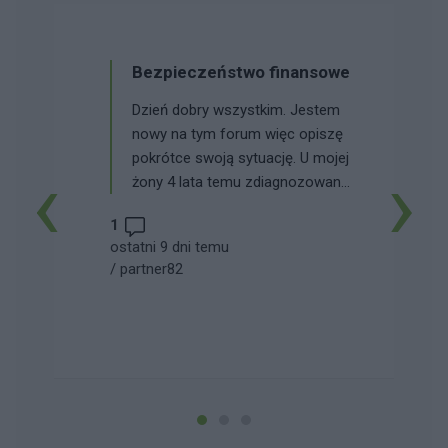
Bezpieczeństwo finansowe
Dzień dobry wszystkim. Jestem
nowy na tym forum więc opiszę
pokrótce swoją sytuację. U mojej
‹
›
żony 4 lata temu zdiagnozowano
CHAD, gdy była w fazie hipomanii.
1
Wcześniej leczyła się na
ostatni 9 dni temu
depresję. Od tego momentu brała
/
partner82
przepisane leki i jej stan był w
miarę stabilny. Około miesiąc
temu rozpoczęła się kolejna faza
hipomanii, którą po korekcie
leczenia zaczęliśmy
opanowywać jakieś 2 tygodnie
temu. Podczas tej fazy kupowała
wiele rzeczy potrzebnych i mniej