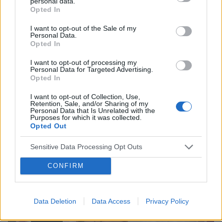
personal data.
Opted In
I want to opt-out of the Sale of my
Personal Data.
Opted In
BEZSENNOŚĆ
I want to opt-out of processing my
Personal Data for Targeted Advertising.
Wpływ niedoboru snu na nasz organizm
Opted In
Niedobór snu może wpływać na zaburzenia równowagi w
I want to opt-out of Collection, Use,
organizmie człowieka. Może powodować na przykład
Retention, Sale, and/or Sharing of my
problem z regulacją uczucia głodu. Niewyspany człowiek ma
Personal Data that Is Unrelated with the
Purposes for which it was collected.
większą ochotę na kaloryczne jedzenie,...
Opted Out
Sensitive Data Processing Opt Outs
CONFIRM
Data Deletion
Data Access
Privacy Policy