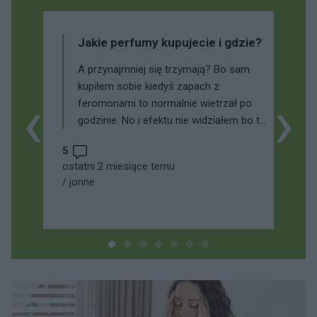
Jakie perfumy kupujecie i gdzie?
A przynajmniej się trzymają? Bo sam
kupiłem sobie kiedyś zapach z
‹
›
feromonami to normalnie wietrzał po
godzinie. No i efektu nie widziałem bo to
było jakieś placebo ( tłumaczę sobie
5
jednak tym,ze zapaszek kosztował
ostatni 2 miesiące temu
jakieś 15 złociszy to miał w sumie
/
jonne
prawo tak krótko się utrzymywać).