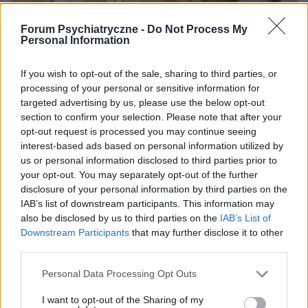
Forum Psychiatryczne -
Do Not Process My
Personal Information
BEZSENNOŚĆ
If you wish to opt-out of the sale, sharing to third parties, or
processing of your personal or sensitive information for
targeted advertising by us, please use the below opt-out
Sen – unikalne połączenie obowiązku i przyjemności
section to confirm your selection. Please note that after your
Czy można sobie wyobrazić życie bez snu? Wyobrazić może
opt-out request is processed you may continue seeing
i można, ale to raczej tematyka bliższa literaturze z gatunku
interest-based ads based on personal information utilized by
science-fiction. Podczas doby przesypiamy, w zależności od
us or personal information disclosed to third parties prior to
osoby, 20-30% czasu....
your opt-out. You may separately opt-out of the further
disclosure of your personal information by third parties on the
IAB’s list of downstream participants. This information may
also be disclosed by us to third parties on the
IAB’s List of
Downstream Participants
that may further disclose it to other
third parties.
Personal Data Processing Opt Outs
I want to opt-out of the Sharing of my